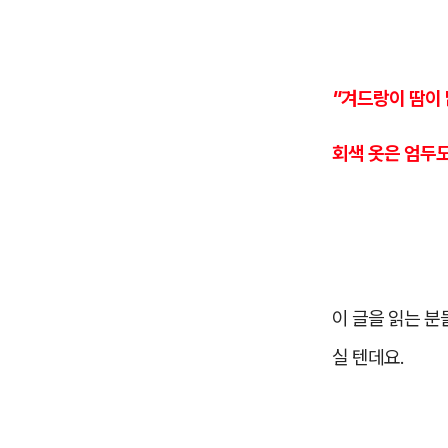
"겨드랑이 땀이
회색 옷은 엄두도
이 글을 읽는 
실 텐데요.