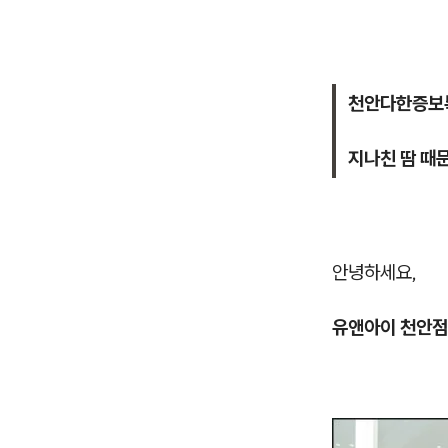
천안다한증보
지나친 땀 때
안녕하세요,
유앤아이 천안점