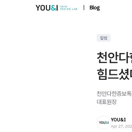
|
Blog
칼럼
천안다
힘드셨
천안다한증보톡스
대표원장
YOU&I
Apr 27, 20