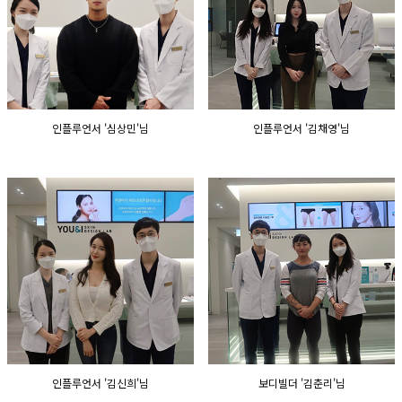
GYEONGSANG-DO
대구점
부산점
창원점
인플루언서 '심상민'님
인플루언서 '김채영'님
인플루언서 '김신희'님
보디빌더 '김춘리'님