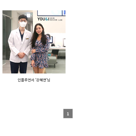
인플루언서 '강혜연'님
1