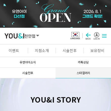
천안점
SEOUL
이벤트
지점소개
시술전후
보유장비
강남점
선릉점
잠실점
왕십리점
유앤아이소식
카톡상담
명동점
홍대신촌점
영등포점
마곡점
시술전후
스타갤러리
건대점
구로점
여의도점
천호점
목동점
창동점
YOU&I STORY
GYEONGGI / INCHEON