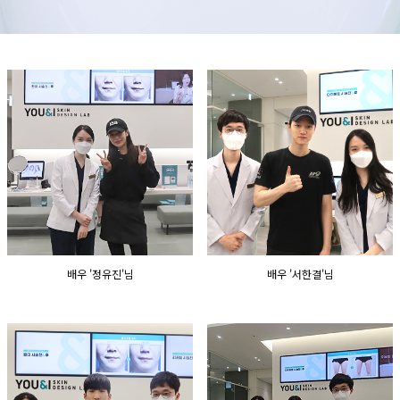
수원점
판교점
광교점
광명점
산본점
부천점
일산점
다산점
김포점
인천검단점
동탄점
평택점
안양점
부평점
안산점
의정부점
시흥배곧점
분당미금점
과천점
하남미사점
화성봉담점
경기광주점
CHUNGCHEONG-DO
배우 '정유진'님
배우 '서한결'님
천안점
대전점
JEOLLA-DO
광주점
목포점