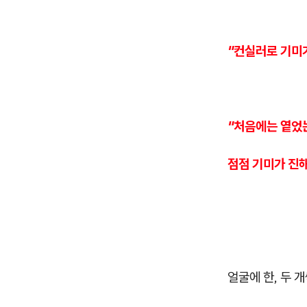
"컨실러로 기미
"처음에는 옅었
점점 기미가 진
얼굴에 한, 두 