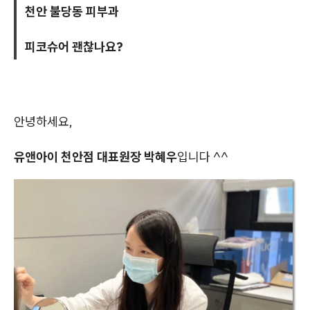
천안 불당동 피부과
피코슈어 괜찮나요?
안녕하세요,
유앤아이 천안점 대표원장 박혜우
입니다 ^^